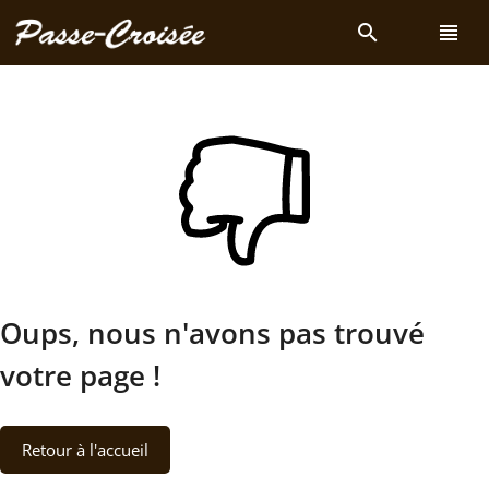
search
view_headline
Oups, nous n'avons pas trouvé
votre page !
Retour à l'accueil