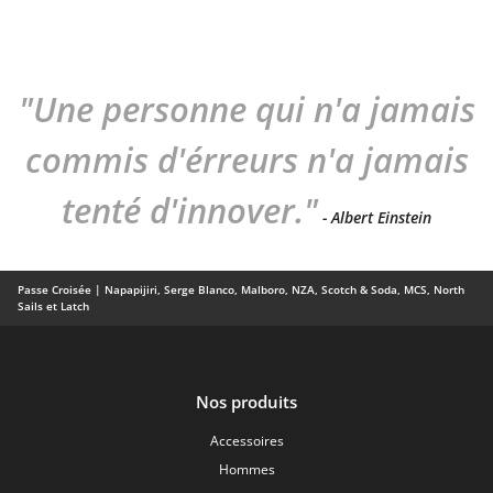
"Une personne qui n'a jamais
commis d'érreurs n'a jamais
tenté d'innover."
- Albert Einstein
Passe Croisée | Napapijiri, Serge Blanco, Malboro, NZA, Scotch & Soda, MCS, North
Sails et Latch
Nos produits
Accessoires
Hommes