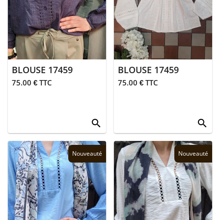
bain
Femmes
> Bermudas
> Blouses
BLOUSE 17459
BLOUSE 17459
75.00 € TTC
75.00 € TTC
> Chaussures
> Chemises
search
search
> Gilets
Nouveauté
Nouveauté
> Jean's
> Jupes
> Pantalons
> Polaires