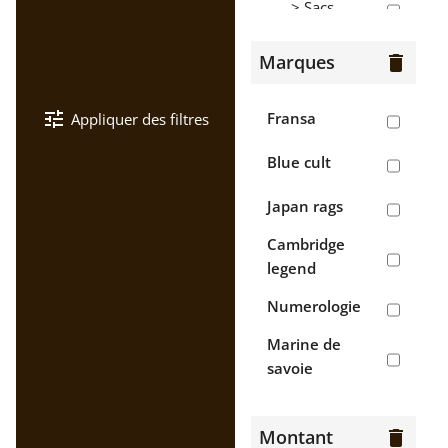
> Sacs
Hommes
Marques
delete
> Bermudas
tune
Fransa
Appliquer des filtres
> Chaussures
Blue cult
> Chemises
Japan rags
>
Cambridge
Chemisettes
legend
> Gilets
Numerologie
> Jean's
Marine de
savoie
> Pantalons
Napapijri
> Polos
Montant
delete