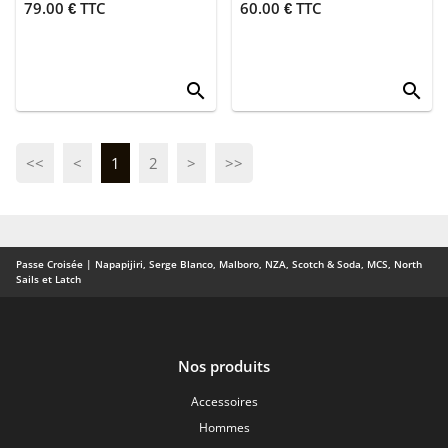
79.00 € TTC
60.00 € TTC
search
search
<<
<
1
2
>
>>
Passe Croisée | Napapijiri, Serge Blanco, Malboro, NZA, Scotch & Soda, MCS, North
Sails et Latch
Nos produits
Accessoires
Hommes