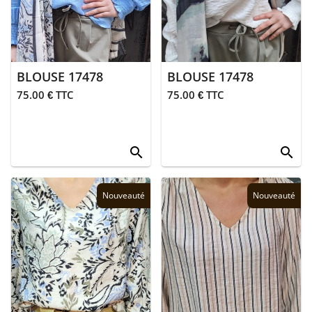
> Polos
> Robes
BLOUSE 17478
BLOUSE 17478
> Sweats
75.00 € TTC
75.00 € TTC
> Accessoires
search
search
> T-shirts
> Vestes
Nouveauté
Nouveauté
>
Blousons
>
Doudounes
> Sans
manches