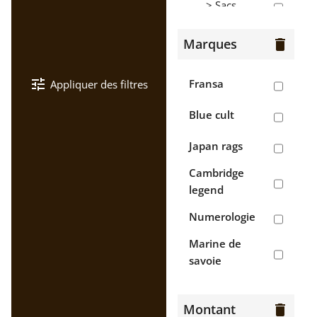
> Sacs
Hommes
Marques
delete
> Bermudas
tune
Fransa
Appliquer des filtres
> Chaussures
Blue cult
> Chemises
Japan rags
>
Cambridge
Chemisettes
legend
> Gilets
Numerologie
> Jean's
Marine de
savoie
> Pantalons
Napapijri
> Polos
Montant
delete