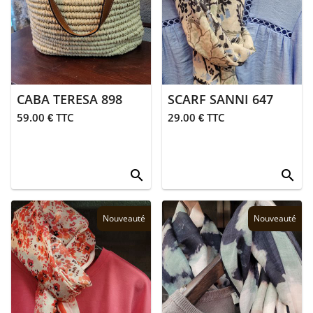
bain
Femmes
> Bermudas
> Blouses
CABA TERESA 898
SCARF SANNI 647
59.00 € TTC
29.00 € TTC
> Chaussures
> Chemises
search
search
> Gilets
Nouveauté
Nouveauté
> Jean's
> Jupes
> Pantalons
> Polaires