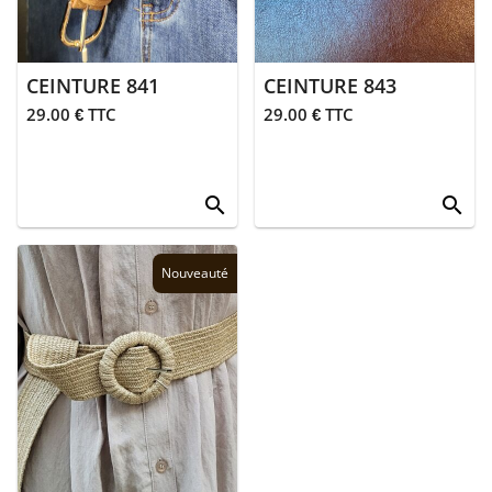
Junior
CEINTURE 841
CEINTURE 843
29.00 € TTC
29.00 € TTC
search
search
Nouveauté