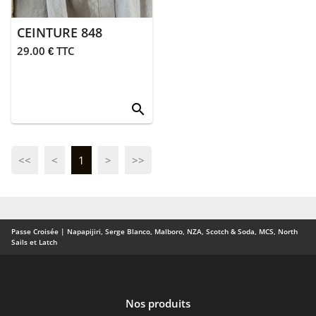
CEINTURE 848
29.00 € TTC
search
<<
<
1
>
>>
Passe Croisée | Napapijiri, Serge Blanco, Malboro, NZA, Scotch & Soda, MCS, North
Sails et Latch
Nos produits