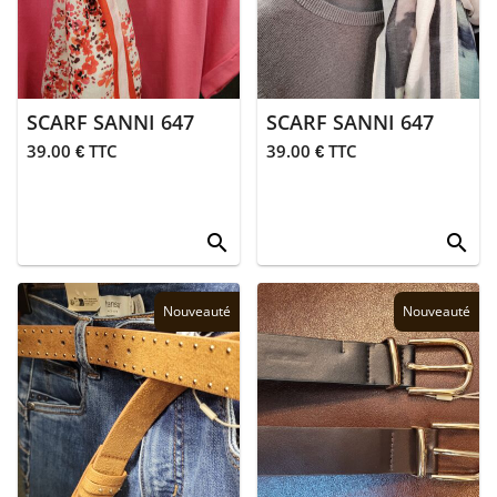
> Polos
> Robes
SCARF SANNI 647
SCARF SANNI 647
> Sweats
39.00 € TTC
39.00 € TTC
> Accessoires
search
search
> T-shirts
> Vestes
Nouveauté
Nouveauté
>
Blousons
>
Doudounes
> Sans
manches