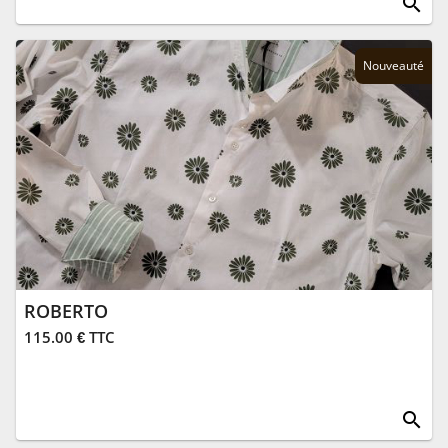
search
Nouveauté
ROBERTO
115.00 € TTC
search