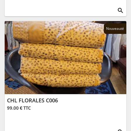
search
Nouveauté
CHL FLORALES C006
99.00 € TTC