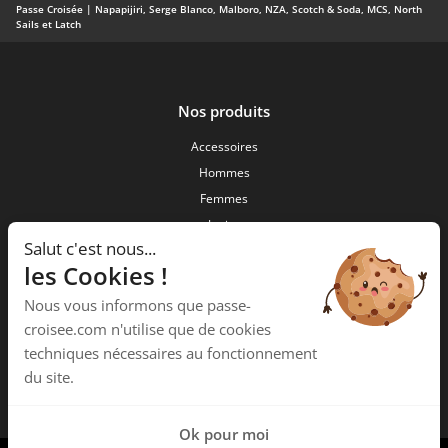
Passe Croisée | Napapijiri, Serge Blanco, Malboro, NZA, Scotch & Soda, MCS, North
Sails et Latch
Nos produits
Accessoires
Hommes
Femmes
Junior
Salut c'est nous...
Nouveautés
les Cookies !
Passe Croisée
Nous vous informons que passe-
34 ,Rue des forgerons
croisee.com n'utilise que de cookies
15000 Aurillac
techniques nécessaires au fonctionnement
Téléphone :
04 71 48 09 58
du site.
Ok pour moi