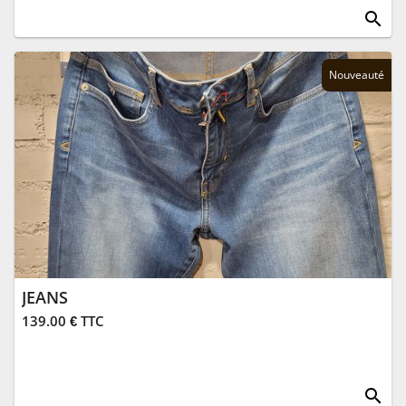
search
Nouveauté
JEANS
139.00 € TTC
search