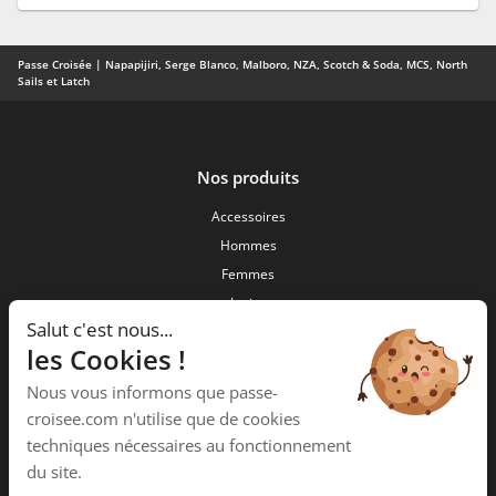
Passe Croisée | Napapijiri, Serge Blanco, Malboro, NZA, Scotch & Soda, MCS, North
Sails et Latch
Nos produits
Accessoires
Hommes
Femmes
Junior
Salut c'est nous...
Nouveautés
les Cookies !
Passe Croisée
Nous vous informons que passe-
34 ,Rue des forgerons
croisee.com n'utilise que de cookies
15000 Aurillac
techniques nécessaires au fonctionnement
Téléphone :
04 71 48 09 58
du site.