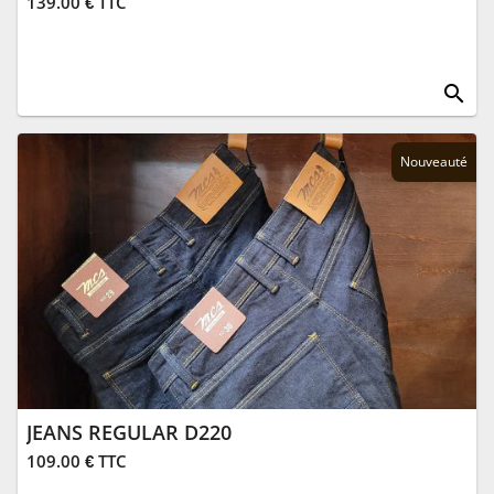
139.00 € TTC
search
Nouveauté
JEANS REGULAR D220
109.00 € TTC