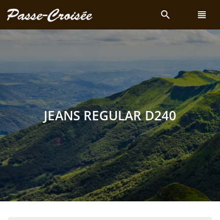
search
view_headline
JEANS REGULAR D240