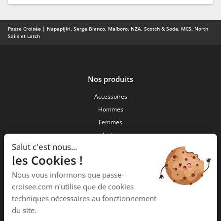
Passe Croisée | Napapijiri, Serge Blanco, Malboro, NZA, Scotch & Soda, MCS, North
Sails et Latch
Nos produits
Accessoires
Hommes
Femmes
Junior
Salut c'est nous...
Nouveautés
les Cookies !
Passe Croisée
Nous vous informons que passe-
34 ,Rue des forgerons
croisee.com n'utilise que de cookies
15000 Aurillac
techniques nécessaires au fonctionnement
Téléphone :
04 71 48 09 58
du site.