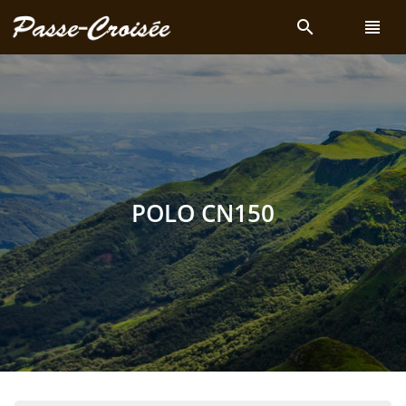
search
view_headline
POLO CN150