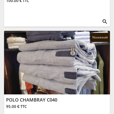
100.00 € TTC
search
Nouveauté
POLO CHAMBRAY C040
95.00 € TTC