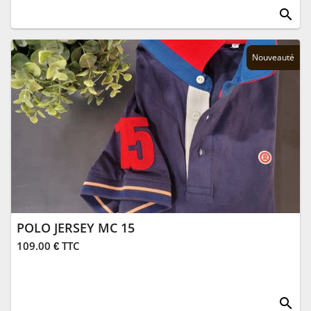
search
Nouveauté
POLO JERSEY MC 15
109.00 € TTC
search