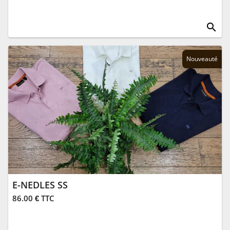
search
Nouveauté
E-NEDLES SS
86.00 € TTC