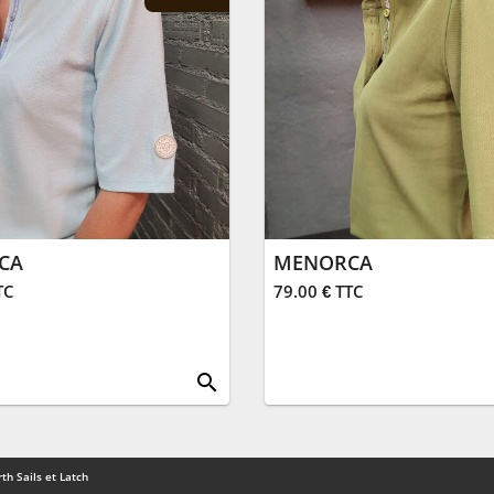
CA
MENORCA
TC
79.00 € TTC
search
th Sails et Latch