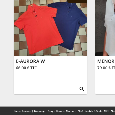
E-AURORA W
MENOR
66.00 € TTC
79.00 € T
search
Passe Croisée | Napapijiri, Serge Blanco, Malboro, NZA, Scotch & Soda, MCS, Nor