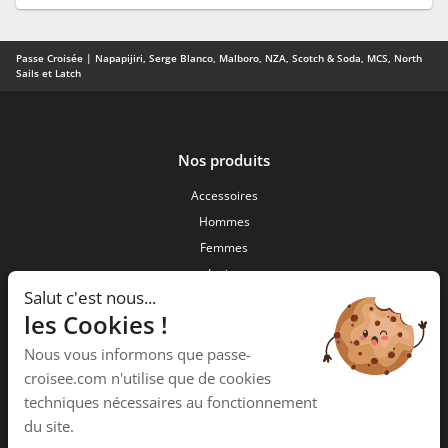
Passe Croisée | Napapijiri, Serge Blanco, Malboro, NZA, Scotch & Soda, MCS, North
Sails et Latch
Nos produits
Accessoires
Hommes
Femmes
Junior
Salut c'est nous...
Nouveautés
les Cookies !
Passe Croisée
Nous vous informons que passe-
34 ,Rue des forgerons
croisee.com n'utilise que de cookies
15000 Aurillac
techniques nécessaires au fonctionnement
Téléphone :
04 71 48 09 58
du site.