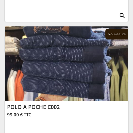
search
Nouveauté
POLO A POCHE C002
99.00 € TTC