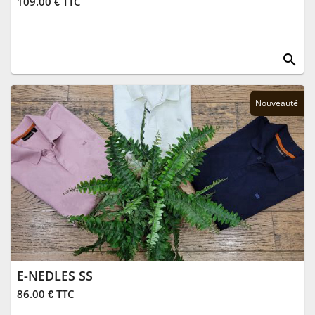
109.00 € TTC
search
Nouveauté
E-NEDLES SS
86.00 € TTC