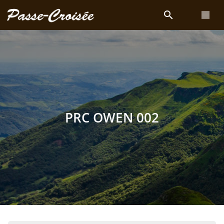
search
view_headline
PRC OWEN 002