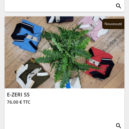
search
Nouveauté
E-ZERI SS
76.00 € TTC
search