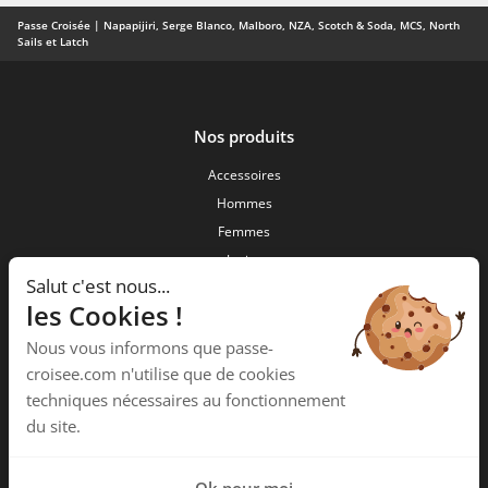
Passe Croisée | Napapijiri, Serge Blanco, Malboro, NZA, Scotch & Soda, MCS, North
Sails et Latch
Nos produits
Accessoires
Hommes
Femmes
Junior
Salut c'est nous...
Nouveautés
les Cookies !
Passe Croisée
Nous vous informons que passe-
34 ,Rue des forgerons
croisee.com n'utilise que de cookies
15000 Aurillac
techniques nécessaires au fonctionnement
Téléphone :
04 71 48 09 58
du site.