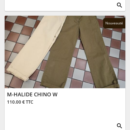
search
Nouveauté
M-HALIDE CHINO W
110.00 € TTC
search