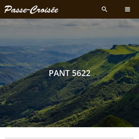
search
view_headline
PANT 5622