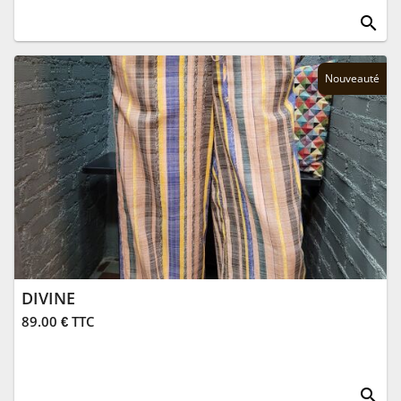
search
Nouveauté
DIVINE
89.00 € TTC
search