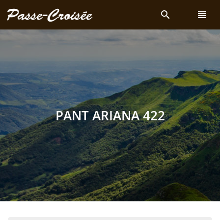
search
view_headline
PANT ARIANA 422