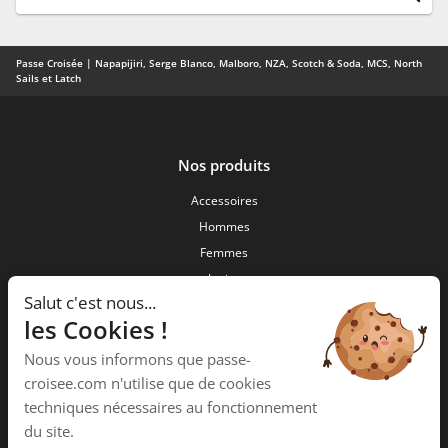
Passe Croisée | Napapijiri, Serge Blanco, Malboro, NZA, Scotch & Soda, MCS, North
Sails et Latch
Nos produits
Accessoires
Hommes
Femmes
Junior
Salut c'est nous...
Nouveautés
les Cookies !
Passe Croisée
Nous vous informons que passe-
34 ,Rue des forgerons
croisee.com n'utilise que de cookies
15000 Aurillac
techniques nécessaires au fonctionnement
Téléphone :
04 71 48 09 58
du site.