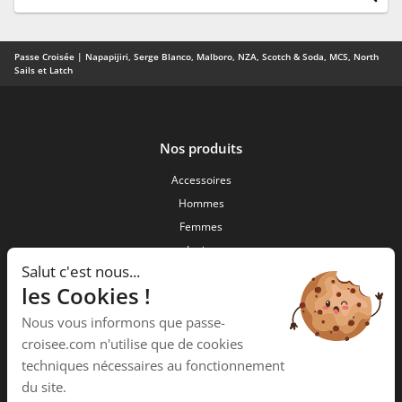
Passe Croisée | Napapijiri, Serge Blanco, Malboro, NZA, Scotch & Soda, MCS, North
Sails et Latch
Nos produits
Accessoires
Hommes
Femmes
Junior
Salut c'est nous...
Nouveautés
les Cookies !
Passe Croisée
Nous vous informons que passe-
34 ,Rue des forgerons
croisee.com n'utilise que de cookies
15000 Aurillac
techniques nécessaires au fonctionnement
Téléphone :
04 71 48 09 58
du site.