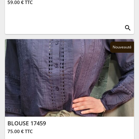
59.00 € TTC
search
Nouveauté
BLOUSE 17459
75.00 € TTC