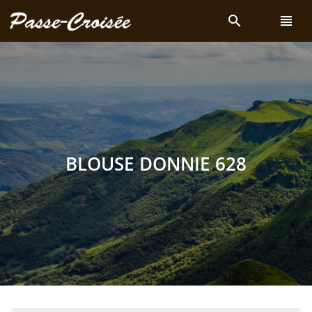
search
view_headline
BLOUSE DONNIE 628