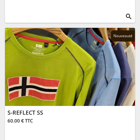
search
Nouveauté
S-REFLECT SS
60.00 € TTC