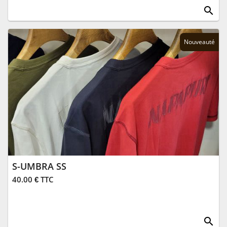
search
Nouveauté
S-UMBRA SS
40.00 € TTC
search