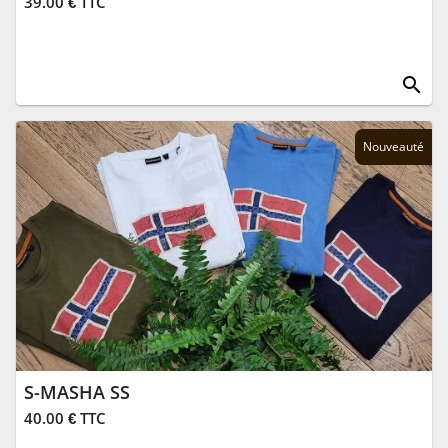
39.00 € TTC
search
Nouveauté
S-MASHA SS
40.00 € TTC