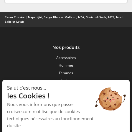
Passe Croisée | Napapijiri, Serge Blanco, Malboro, NZA, Scotch & Soda, MCS, North
Sails et Latch
Nos produits
Accessoires
Hommes
Femmes
Junior
Salut c'est nous...
Nouveautés
les Cookies !
Passe Croisée
Nous vous informons que passe-
34 ,Rue des forgerons
croisee.com n'utilise que de cookies
15000 Aurillac
techniques nécessaires au fonctionnement
Téléphone :
04 71 48 09 58
du site.