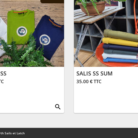
 SS
SALIS SS SUM
TC
35.00 € TTC
search
th Sails et Latch