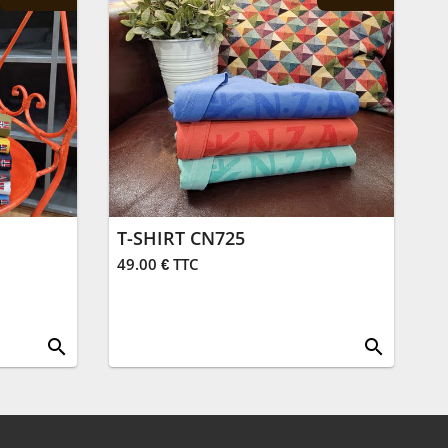
T-SHIRT CN725
49.00 € TTC
search
search