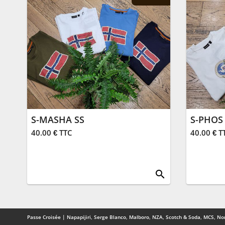
S-MASHA SS
S-PHOS
40.00 € TTC
40.00 € T
search
Passe Croisée | Napapijiri, Serge Blanco, Malboro, NZA, Scotch & Soda, MCS, Nor