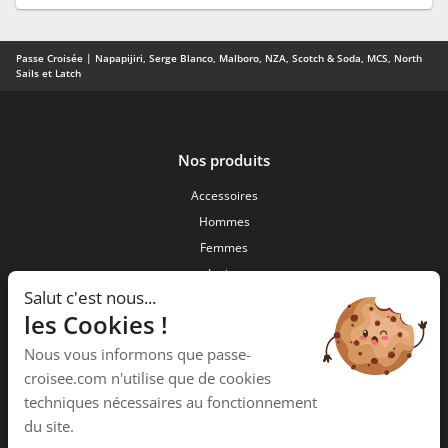
Passe Croisée | Napapijiri, Serge Blanco, Malboro, NZA, Scotch & Soda, MCS, North
Sails et Latch
Nos produits
Accessoires
Hommes
Femmes
Junior
Salut c'est nous...
Nouveautés
les Cookies !
Passe Croisée
Nous vous informons que passe-
34 ,Rue des forgerons
croisee.com n'utilise que de cookies
15000 Aurillac
techniques nécessaires au fonctionnement
Téléphone :
04 71 48 09 58
du site.