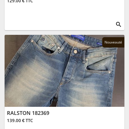
129.00 € TTC
search
Nouveauté
RALSTON 182369
139.00 € TTC