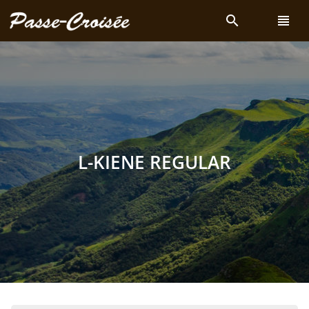
search
view_headline
L-KIENE REGULAR