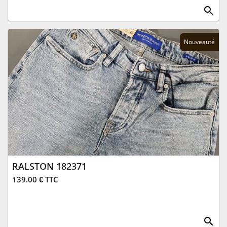
search
Nouveauté
RALSTON 182371
139.00 € TTC
search