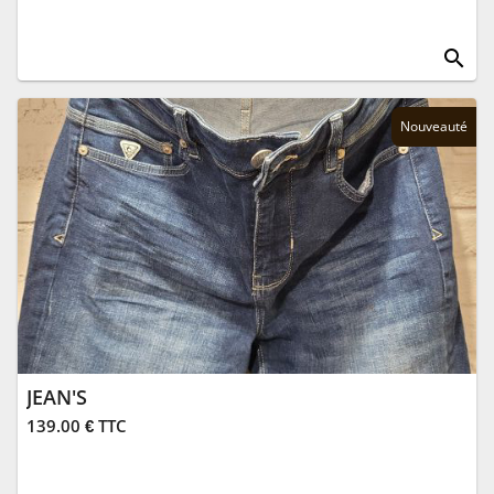
search
Nouveauté
JEAN'S
139.00 € TTC