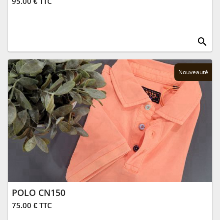
95.00 € TTC
search
Nouveauté
POLO CN150
75.00 € TTC