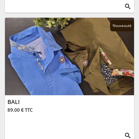
search
Nouveauté
BALI
89.00 € TTC
search