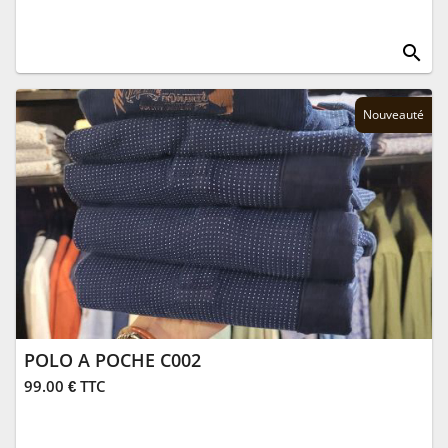
search
Nouveauté
POLO A POCHE C002
99.00 € TTC