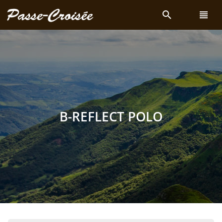
search
view_headline
B-REFLECT POLO