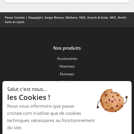
Passe Croisée | Napapijiri, Serge Blanco, Malboro, NZA, Scotch & Soda, MCS, North
Sails et Latch
Nos produits
Accessoires
Hommes
Femmes
Junior
Salut c'est nous...
Nouveautés
les Cookies !
Passe Croisée
Nous vous informons que passe-
34 ,Rue des forgerons
croisee.com n'utilise que de cookies
15000 Aurillac
techniques nécessaires au fonctionnement
Téléphone :
04 71 48 09 58
du site.