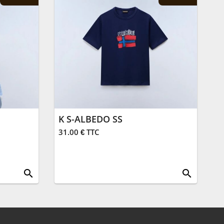
K S-ALBEDO SS
31.00 € TTC
search
search