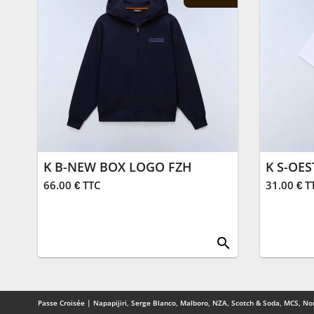
K B-NEW BOX LOGO FZH
K S-OES
66.00 € TTC
31.00 € T
search
Passe Croisée | Napapijiri, Serge Blanco, Malboro, NZA, Scotch & Soda, MCS, Nor