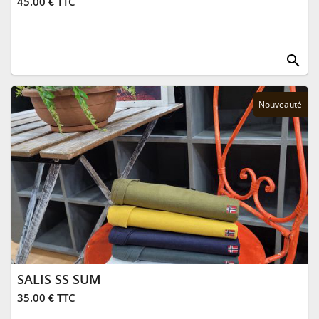
45.00 € TTC
search
Nouveauté
SALIS SS SUM
35.00 € TTC