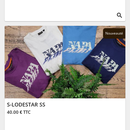
search
Nouveauté
S-LODESTAR SS
40.00 € TTC