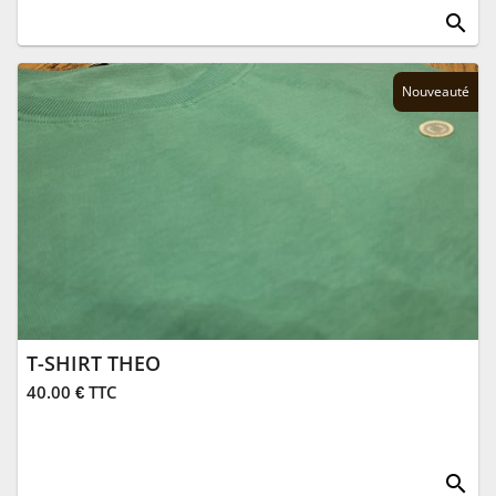
search
Nouveauté
T-SHIRT THEO
40.00 € TTC
search