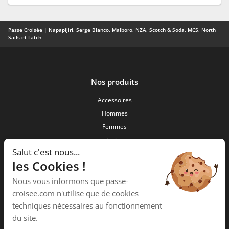
Passe Croisée | Napapijiri, Serge Blanco, Malboro, NZA, Scotch & Soda, MCS, North
Sails et Latch
Nos produits
Accessoires
Hommes
Femmes
Junior
Salut c'est nous...
Nouveautés
les Cookies !
Passe Croisée
Nous vous informons que passe-
34 ,Rue des forgerons
croisee.com n'utilise que de cookies
15000 Aurillac
techniques nécessaires au fonctionnement
Téléphone :
04 71 48 09 58
du site.