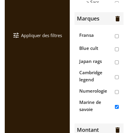
> Sacs
Hommes
Marques
delete
> Bermudas
tune
Fransa
Appliquer des filtres
> Chaussures
Blue cult
> Chemises
Japan rags
>
Cambridge
Chemisettes
legend
> Gilets
Numerologie
> Jean's
Marine de
savoie
> Pantalons
Napapijri
> Polos
Montant
delete