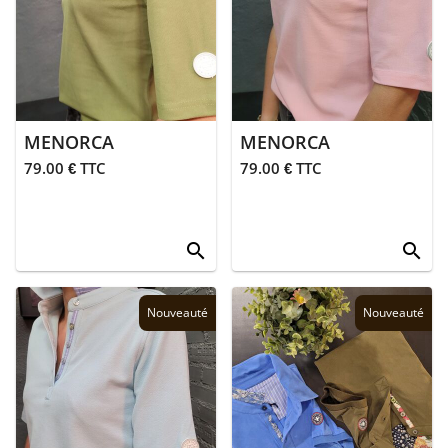
bain
Femmes
> Bermudas
> Blouses
MENORCA
MENORCA
79.00 € TTC
79.00 € TTC
> Chaussures
> Chemises
search
search
> Gilets
Nouveauté
Nouveauté
> Jean's
> Jupes
> Pantalons
> Polaires