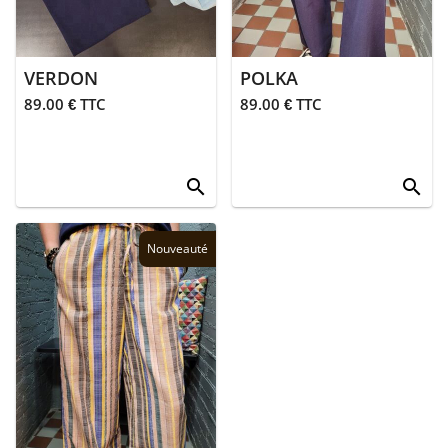
Junior
VERDON
POLKA
89.00 € TTC
89.00 € TTC
search
search
Nouveauté