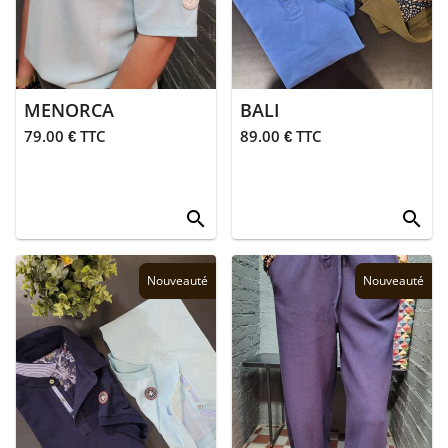
> Polos
> Robes
MENORCA
BALI
> Sweats
79.00 € TTC
89.00 € TTC
> Accessoires
search
search
> T-shirts
> Vestes
Nouveauté
Nouveauté
>
Blousons
>
Doudounes
> Sans
manches