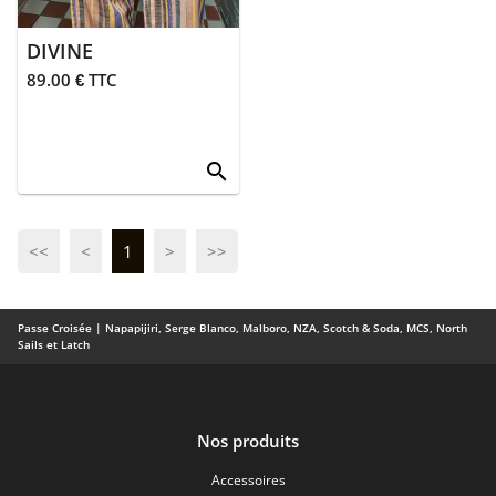
DIVINE
89.00 € TTC
search
<<
<
1
>
>>
Passe Croisée | Napapijiri, Serge Blanco, Malboro, NZA, Scotch & Soda, MCS, North
Sails et Latch
Nos produits
Accessoires